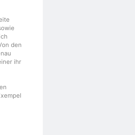
eite
sowie
ich
„Von den
enau
iner ihr
den
Exempel