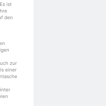
Es ist
ihre
uf den
den
nigen
ruch zur
ls einer
entasche
inter
elen