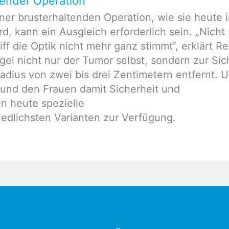
tender Operation
ner brusterhaltenden Operation, wie sie heute i
rd, kann ein Ausgleich erforderlich sein. „Nicht
ff die Optik nicht mehr ganz stimmt“, erklärt R
gel nicht nur der Tumor selbst, sondern zur Sic
ius von zwei bis drei Zentimetern entfernt. U
 und den Frauen damit Sicherheit und
n heute spezielle
edlichsten Varianten zur Verfügung.