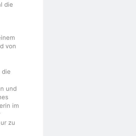
l die
einem
nd von
 die
en und
hes
erin im
r
nur zu