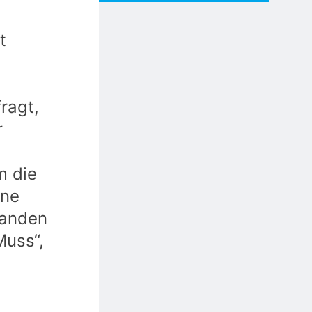
t
ragt,
r
m die
ine
tanden
Muss“,