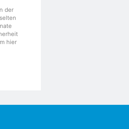
n der
 selten
enate
herheit
m hier