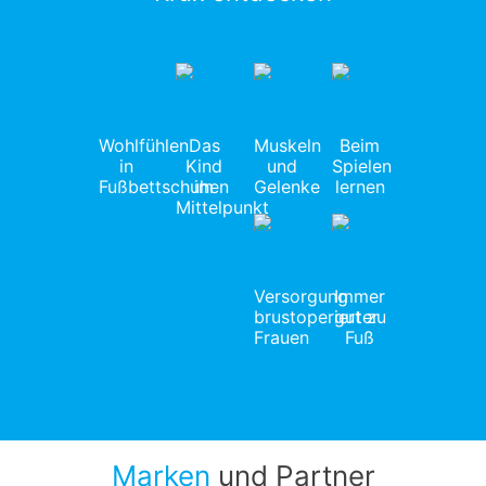
Wohlfühlen
Das
Muskeln
Beim
in
Kind
und
Spielen
Fußbettschuhen
im
Gelenke
lernen
Mittelpunkt
Versorgung
Immer
brustoperierter
gut zu
Frauen
Fuß
Marken
und Partner