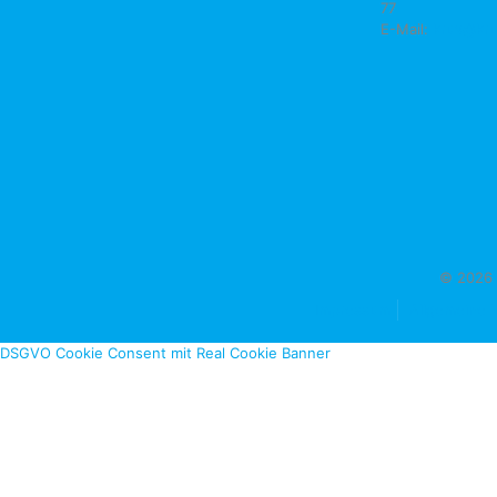
77
E-Mail:
krux@kru
© 2026 
Impressum
Allgemeine 
DSGVO Cookie Consent mit Real Cookie Banner